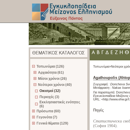
z
Τοπωνύμια (126)
Τοπωνύμια>
Νεότεροι χρό
Αρχαιότητα (61)
Agathoupolis (Ahtop
Μέσοι χρόνοι (26)
Συγγραφή :
Doncheva Sve
Νεότεροι χρόνοι (40)
Μετάφραση :
Nakas Ioann
Οικισμοί (32)
Για παραπομπή
:
Doncheva 
Εγκυκλοπαίδεια Μείζονος 
Περιοχές (3)
URL: <
http://www.ehw.gr/
Εκκλησιαστικές ενότητες
(6)
Πηγές
Πρόσωπα (60)
Γεγονότα (7)
Статистически свед
Γενικά θέματα (129)
(София 1904).