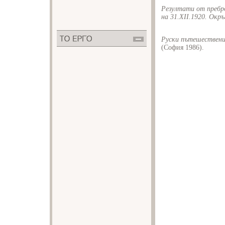
Резултати от пребро
на 31.XII.1920. Окр
Руски пътешествени
(София 1986).