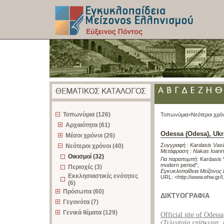
z
Τοπωνύμια (126)
Τοπωνύμια>
Νεότεροι χρό
Αρχαιότητα (61)
Odessa (Odesa), Ukr
Μέσοι χρόνοι (26)
Συγγραφή :
Kardasis Vasil
Νεότεροι χρόνοι (40)
Μετάφραση :
Nakas Ioann
Οικισμοί (32)
Για παραπομπή
:
Kardasis 
modern period"
,
Περιοχές (3)
Εγκυκλοπαίδεια Μείζονος 
Εκκλησιαστικές ενότητες
URL: <
http://www.ehw.gr/
(6)
Πρόσωπα (60)
ΔΙΚΤΥΟΓΡΑΦΙΑ
Γεγονότα (7)
Γενικά θέματα (129)
Official site of Odessa
(Τελευταία επίσκεψη: