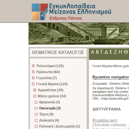
z
Τοπωνύμια (126)
Γενικά θέματα>
Μέσοι χρόν
Πρόσωπα (60)
Byzantine navigation
Γεγονότα (7)
Συγγραφή :
Dimitrov Dimit
Γενικά θέματα (129)
Για παραπομπή
:
Dimitrov 
Αρχαιότητα (39)
navigation and sea routes
Εγκυκλοπαίδεια Μείζονος 
Μέσοι χρόνοι (34)
URL: <
http://www.ehw.gr/
Θρησκεία (4)
Οικονομία (3)
ΔΙΚΤΥΟΓΡΑΦΙΑ
Τέχνη (9)
Byzantine navy
Διοίκηση (4)
(Τελευταία επίσκεψη:
Πολιτική / Διπλωματία (1)