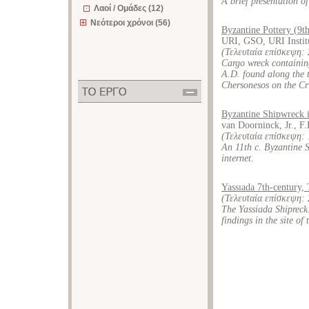
A brief presentation o
Λαοί / Ομάδες (12)
Νεότεροι χρόνοι (56)
Byzantine Pottery (9th
URI, GSO, URI Instit
(Τελευταία επίσκεψη:
Cargo wreck containing
A.D. found along the 
Chersonesos on the C
Byzantine Shipwreck 
van Doorninck, Jr., F
(Τελευταία επίσκεψη:
An 11th c. Byzantine 
internet.
Yassıada 7th-century, 
(Τελευταία επίσκεψη:
The Yassiada Shipreck.
findings in the site of