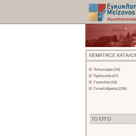
z
Τοπωνύμια (34)
Πρόσωπα (47)
Γεγονότα (16)
Γενικά θέματα (236)