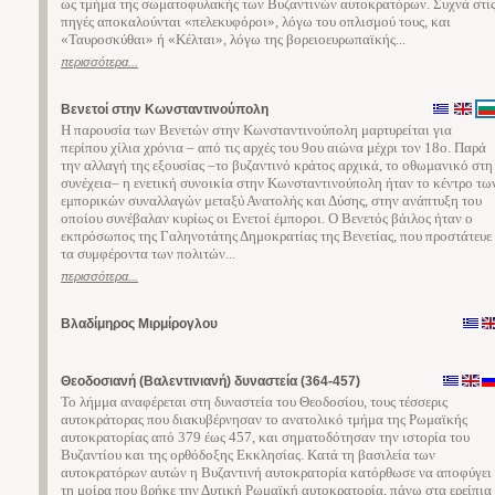
ως τμήμα της σωματοφυλακής των Βυζαντινών αυτοκρατόρων. Συχνά στι
πηγές αποκαλούνται «πελεκυφόροι», λόγω του οπλισμού τους, και
«Ταυροσκύθαι» ή «Κέλται», λόγω της βορειοευρωπαϊκής...
περισσότερα...
Βενετοί στην Κωνσταντινούπολη
Η παρουσία των Βενετών στην Κωνσταντινούπολη μαρτυρείται για
περίπου χίλια χρόνια – από τις αρχές του 9ου αιώνα μέχρι τον 18ο. Παρά
την αλλαγή της εξουσίας –το βυζαντινό κράτος αρχικά, το οθωμανικό στη
συνέχεια– η ενετική συνοικία στην Κωνσταντινούπολη ήταν το κέντρο τω
εμπορικών συναλλαγών μεταξύ Ανατολής και Δύσης, στην ανάπτυξη του
οποίου συνέβαλαν κυρίως οι Ενετοί έμποροι. Ο Βενετός βάιλος ήταν ο
εκπρόσωπος της Γαληνοτάτης Δημοκρατίας της Βενετίας, που προστάτευε
τα συμφέροντα των πολιτών...
περισσότερα...
Βλαδίμηρος Μιρμίρογλου
Θεοδοσιανή (Βαλεντινιανή) δυναστεία (364-457)
Το λήμμα αναφέρεται στη δυναστεία του Θεοδοσίου, τους τέσσερις
αυτοκράτορας που διακυβέρνησαν το ανατολικό τμήμα της Ρωμαϊκής
αυτοκρατορίας από 379 έως 457, και σηματοδότησαν την ιστορία του
Βυζαντίου και της ορθόδοξης Εκκλησίας. Κατά τη βασιλεία των
αυτοκρατόρων αυτών η Βυζαντινή αυτοκρατορία κατόρθωσε να αποφύγει
τη μοίρα που βρήκε την Δυτική Ρωμαϊκή αυτοκρατορία, πάνω στα ερείπια