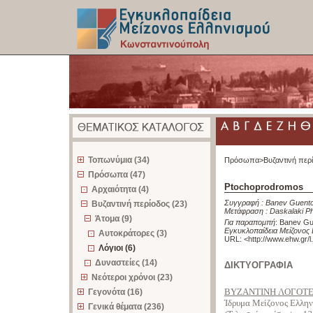
z
Τοπωνύμια (34)
Πρόσωπα>
Βυζαντινή περ
Πρόσωπα (47)
Ptochoprodromos
Αρχαιότητα (4)
Συγγραφή :
Banev Guent
Βυζαντινή περίοδος (23)
Μετάφραση :
Daskalaki Ph
Άτομα (9)
Για παραπομπή
:
Banev Gu
Εγκυκλοπαίδεια Μείζονος
Αυτοκράτορες (3)
URL: <
http://www.ehw.gr/
Λόγιοι (6)
Δυναστείες (14)
ΔΙΚΤΥΟΓΡΑΦΙΑ
Νεότεροι χρόνοι (23)
BYZANTINH ΛOΓOTEXN
Γεγονότα (16)
Ίδρυμα Μείζονος Ελλη
Γενικά θέματα (236)