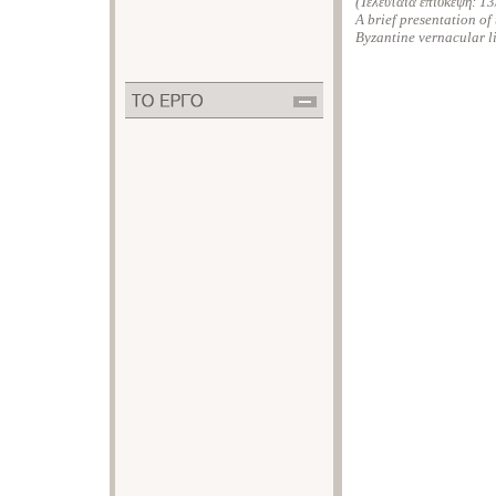
(Τελευταία επίσκεψη:
13
A brief presentation o
Byzantine vernacular li