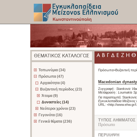
z
Τοπωνύμια (34)
Πρόσωπα>
Βυζαντινή περ
Πρόσωπα (47)
Macedonian dynasty 
Αρχαιότητα (4)
Συγγραφή :
Stankovic Vla
Βυζαντινή περίοδος (23)
Μετάφραση :
Loumakis Sp
Άτομα (9)
Για παραπομπή
:
Stankovic
Εγκυκλοπαίδεια Μείζονος
Δυναστείες (14)
URL: <
http://www.ehw.gr/
Νεότεροι χρόνοι (23)
Γεγονότα (16)
ΤΥΠΟΣ ΛΗΜΜΑΤΟΣ
Γενικά θέματα (236)
Πρόσωπο
ΠΕΡΙΛΗΨΗ