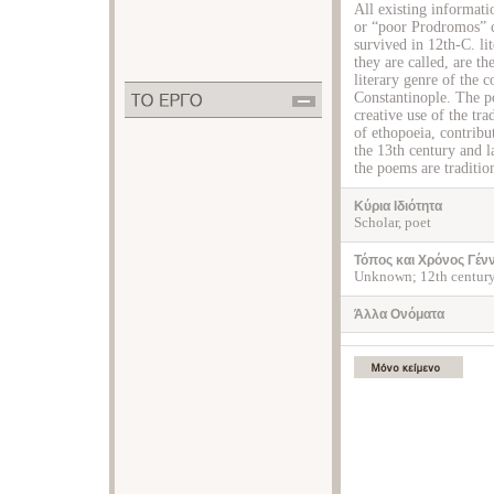
All existing informat
or “poor Prodromos” c
survived in 12th-C. li
they are called, are th
literary genre of the 
Constantinople. The p
creative use of the tra
of ethopoeia, contribu
the 13th century and la
the poems are traditio
Κύρια Ιδιότητα
Scholar, poet
Τόπος και Χρόνος Γέν
Unknown; 12th centur
Άλλα Ονόματα