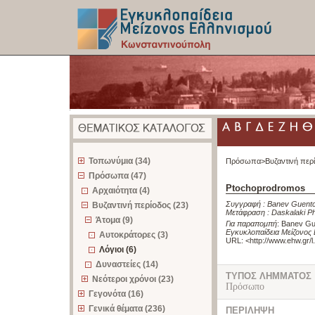
z
Τοπωνύμια (34)
Πρόσωπα>
Βυζαντινή περ
Πρόσωπα (47)
Ptochoprodromos
Αρχαιότητα (4)
Συγγραφή :
Banev Guent
Βυζαντινή περίοδος (23)
Μετάφραση :
Daskalaki Ph
Άτομα (9)
Για παραπομπή
:
Banev Gu
Εγκυκλοπαίδεια Μείζονος
Αυτοκράτορες (3)
URL: <
http://www.ehw.gr/
Λόγιοι (6)
Δυναστείες (14)
ΤΥΠΟΣ ΛΗΜΜΑΤΟΣ
Νεότεροι χρόνοι (23)
Πρόσωπο
Γεγονότα (16)
Γενικά θέματα (236)
ΠΕΡΙΛΗΨΗ