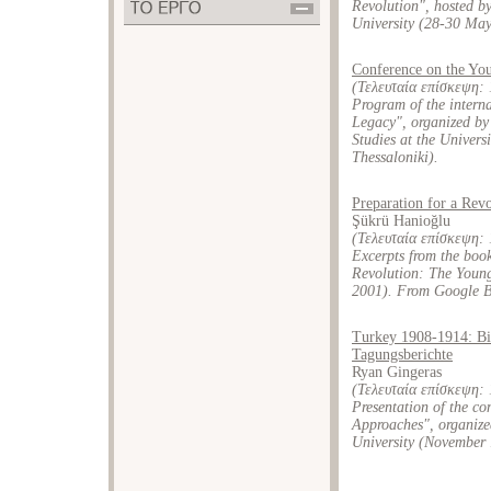
Revolution", hosted by
University (28-30 May
Conference on the Yo
(Τελευταία επίσκεψη:
Program of the intern
Legacy", organized by
Studies at the Univer
Thessaloniki).
Preparation for a Rev
Şükrü Hanioğlu
(Τελευταία επίσκεψη:
Excerpts from the boo
Revolution: The Youn
2001). From Google B
Turkey 1908-1914: Bi
Tagungsberichte
Ryan Gingeras
(Τελευταία επίσκεψη:
Presentation of the c
Approaches", organize
University (November 