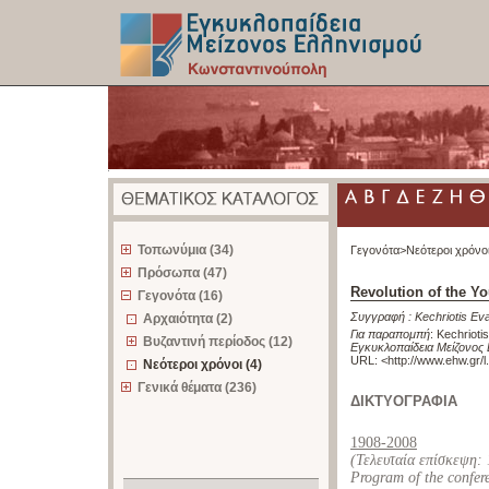
z
Τοπωνύμια (34)
Γεγονότα>
Νεότεροι χρόνο
Πρόσωπα (47)
Revolution of the Y
Γεγονότα (16)
Συγγραφή :
Kechriotis E
Αρχαιότητα (2)
Για παραπομπή
:
Kechrioti
Βυζαντινή περίοδος (12)
Εγκυκλοπαίδεια Μείζονος
URL: <
http://www.ehw.gr/
Νεότεροι χρόνοι (4)
Γενικά θέματα (236)
ΔΙΚΤΥΟΓΡΑΦΙΑ
1908-2008
(Τελευταία επίσκεψη:
Program of the confer