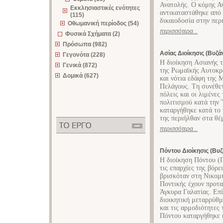
Ανατολής. Ο κόμης Αν
Εκκλησιαστικές ενότητες
αντικαταστάθηκε από 
(115)
δικαιοδοσία στην περ
Οθωμανική περίοδος (54)
περισσότερα...
Φυσικά Σχήματα (2)
Πρόσωπα (982)
Ασίας Διοίκησις (Βυζάν
Γεγονότα (228)
H διοίκηση Aσιανής τ
Γενικά (872)
της Ρωμαϊκής Αυτοκρα
Δομικά (627)
και νότια εδάφη της 
Πελάγους. Tη συνέθετ
πόλεις και οι λιμένε
πολιτισμού κατά την 
καταργήθηκε κατά το τ
της περιήλθαν στα θέ
περισσότερα...
Πόντου Διοίκησις (Βυζ
H διοίκηση Πόντου (Π
τις επαρχίες της βόρ
βρισκόταν στη Nικομή
Ποντικής έχουν προτα
Άγκυρα Γαλατίας. Eπ
διοικητική μεταρρύθ
και τις αρμοδιότητες
Πόντου καταργήθηκε 