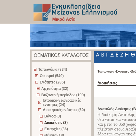
z
Τοπωνύμια (834)
Τοπωνύμια>
Ενότητες>
Βυζ
Οικισμοί (549)
Ενότητες (285)
Διοικήσεις
Αρχαιότητα (32)
Βυζαντινή περίοδος (199)
Ιστορικο-γεωγραφικές
ενότητες (24)
Ανατολής Διοίκησις (Β
Διοικητικές ενότητες (60)
Η διοίκηση Ανατολής,
Βάνδα (3)
στα νότια και νοτιοα
Διοικήσεις (3)
και μετά το 359 χωρί
Επαρχίες (36)
πλείστον στους Άραβε
έδρα των αρχών της δ
Θέματα (18)