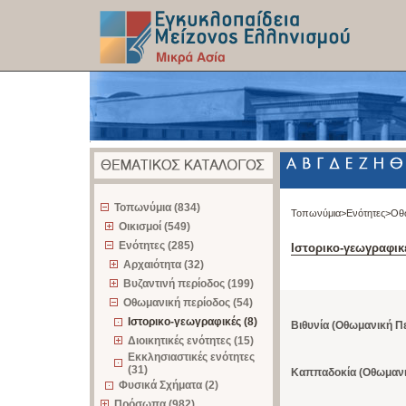
z
Τοπωνύμια (834)
Τοπωνύμια>
Ενότητες>
Οθ
Οικισμοί (549)
Ενότητες (285)
Ιστορικο-γεωγραφικ
Αρχαιότητα (32)
Βυζαντινή περίοδος (199)
Οθωμανική περίοδος (54)
Ιστορικο-γεωγραφικές (8)
Βιθυνία (Οθωμανική Π
Διοικητικές ενότητες (15)
Εκκλησιαστικές ενότητες
(31)
Καππαδοκία (Οθωμανι
Φυσικά Σχήματα (2)
Πρόσωπα (982)