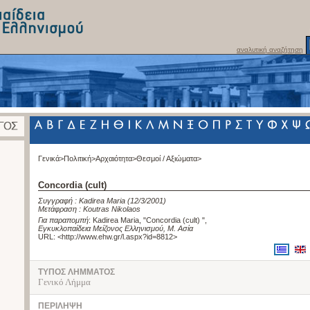
αναλυτική αναζήτηση
Γενικά>
Πολιτική>
Αρχαιότητα>
Θεσμοί / Αξιώματα>
Concordia (cult)
Συγγραφή :
Kadirea Maria
(12/3/2001)
Μετάφραση :
Koutras Nikolaos
Για παραπομπή
:
Kadirea Maria, "Concordia (cult) "
,
Εγκυκλοπαίδεια Μείζονος Ελληνισμού, Μ. Ασία
URL: <
http://www.ehw.gr/l.aspx?id=8812
>
ΤΥΠΟΣ ΛΗΜΜΑΤΟΣ
Γενικό Λήμμα
ΠΕΡΙΛΗΨΗ