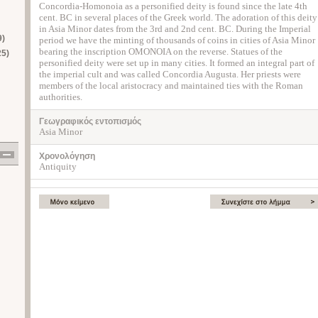
Concordia-Homonoia as a personified deity is found since the late 4th
cent. BC in several places of the Greek world. The adoration of this deity
in Asia Minor dates from the 3rd and 2nd cent. BC. During the Imperial
9)
period we have the minting of thousands of coins in cities of Asia Minor
bearing the inscription ΟΜΟΝΟΙΑ on the reverse. Statues of the
25)
personified deity were set up in many cities. It formed an integral part of
the imperial cult and was called Concordia Augusta. Her priests were
members of the local aristocracy and maintained ties with the Roman
authorities.
Γεωγραφικός εντοπισμός
Asia Minor
Χρονολόγηση
Antiquity