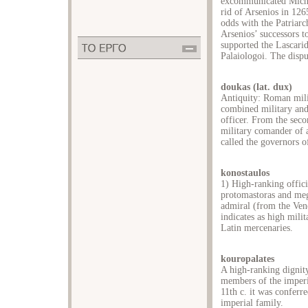
excommunicated Micha
rid of Arsenios in 126
odds with the Patriarc
Arsenios’ successors to
supported the Lascari
Palaiologoi. The dispu
doukas (lat. dux)
Antiquity: Roman mil
combined military and 
officer. From the secon
military comander of a
called the governors o
konostaulos
1) High-ranking officia
protomastoras and meg
admiral (from the Ven
indicates as high milit
Latin mercenaries.
kouropalates
A high-ranking dignit
members of the imperi
11th c. it was conferr
imperial family.