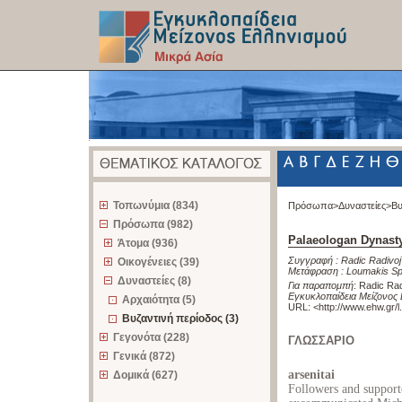
z
Τοπωνύμια (834)
Πρόσωπα>
Δυναστείες>
Βυ
Πρόσωπα (982)
Palaeologan Dynasty
Άτομα (936)
Συγγραφή :
Radic Radivoj
Οικογένειες (39)
Μετάφραση :
Loumakis Sp
Δυναστείες (8)
Για παραπομπή
:
Radic Rad
Εγκυκλοπαίδεια Μείζονος 
Αρχαιότητα (5)
URL: <
http://www.ehw.gr/
Βυζαντινή περίοδος (3)
Γεγονότα (228)
ΓΛΩΣΣΑΡΙΟ
Γενικά (872)
arsenitai
Δομικά (627)
Followers and support