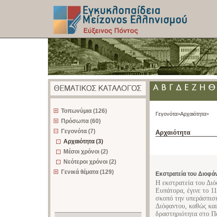
z
Τοπωνύμια (126)
Γεγονότα>
Αρχαιότητα>
Πρόσωπα (60)
Γεγονότα (7)
Αρχαιότητα
Αρχαιότητα (3)
Μέσοι χρόνοι (2)
Νεότεροι χρόνοι (2)
Γενικά θέματα (129)
Εκστρατεία του Διοφά
Η εκστρατεία του Δι
Ευπάτορα, έγινε το 1
σκοπό την υπεράσπιση
Διόφαντου, καθώς και
δραστηριότητα στο Π