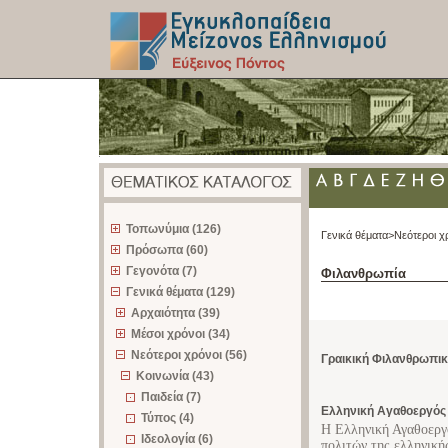
z
Τοπωνύμια (126)
Γενικά θέματα>
Νεότεροι χ
Πρόσωπα (60)
Γεγονότα (7)
Φιλανθρωπία
Γενικά θέματα (129)
Αρχαιότητα (39)
Μέσοι χρόνοι (34)
Νεότεροι χρόνοι (56)
Γραικική Φιλανθρωπικ
Κοινωνία (43)
Παιδεία (7)
Ελληνική Αγαθοεργός
Τύπος (4)
Η Ελληνική Αγαθοεργ
Ιδεολογία (6)
πολιτών της ελληνική