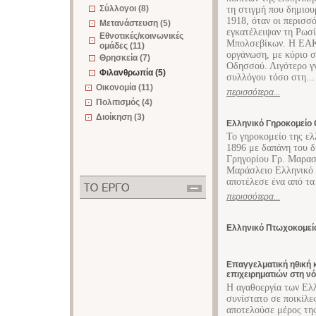
Σύλλογοι (8)
τη στιγμή που δημιου
1918, όταν οι περισσ
Μετανάστευση (5)
εγκατέλειψαν τη Ρωσί
Εθνοτικές/κοινωνικές
Μπολσεβίκων. Η ΕΑΚΟ
ομάδες (11)
οργάνωση, με κύριο σ
Θρησκεία (7)
Οδησσού. Λιγότερο γν
Φιλανθρωπία (5)
συλλόγου τόσο στη...
Οικονομία (11)
περισσότερα...
Πολιτισμός (4)
Διοίκηση (3)
Ελληνικό Γηροκομείο
Το γηροκομείο της ελ
1896 με δαπάνη του 
Γρηγορίου Γρ. Μαρασ
Μαράσλειο Ελληνικό 
αποτέλεσε ένα από τα
περισσότερα...
Ελληνικό Πτωχοκομεί
Επαγγελματική ηθική 
επιχειρηματιών στη νό
Η αγαθοεργία των Ελλ
συνίστατο σε ποικίλε
αποτελούσε μέρος της