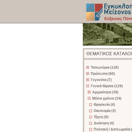
z
Τοπωνύμια (126)
Πρόσωπα (60)
Γεγονότα (7)
Γενικά θέματα (129)
Αρχαιότητα (39)
Μέσοι χρόνοι (34)
Θρησκεία (4)
Οικονομία (3)
Τέχνη (9)
Διοίκηση (4)
Πολιτική / Διπλωματία 