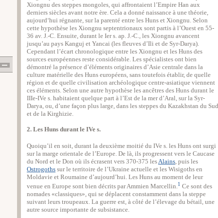
Xiongnu des steppes mongoles, qui affrontaient l’Empire Han aux
derniers siècles avant notre ère. Cela a donné naissance à une théorie,
aujourd‘hui régnante, sur la parenté entre les Huns et Xiongnu. Selon
cette hypothèse les Xiongnu septentrionaux sont partis à l’Ouest en 55-
36 av. J.-C. Ensuite, durant le Ier s. ap. J.-C., les Xiongnu avancent
jusqu’au pays Kanguj et Yancai (les fleuves d’Ili et de Syr-Darya).
Cependant l’écart chronologique entre les Xiongnu et les Huns des
sources européennes reste considérable. Les spécialistes ont bien
démontré la présence d’éléments originaires d’Asie centrale dans la
culture matérielle des Huns européens, sans toutefois établir, de quelle
région et de quelle civilisation archéologique centre-asiatique viennent
ces éléments. Selon une autre hypothèse les ancêtres des Huns durant le
IIIe-IVe s. habitaient quelque part à l’Est de la mer d’Aral, sur la Syr-
Darya, ou, d’une façon plus large, dans les steppes du Kazakhstan du Su
et de la Kirghizie.
2. Les Huns durant le IVe s.
Quoiqu’il en soit, durant la deuxième moitié du IVe s. les Huns ont surgi
sur la marge orientale de l’Europe. De là, ils progressent vers le Caucase
du Nord et le Don où ils écrasent vers 370-375 les
Alains
, puis les
Ostrogoths
sur le territoire de l’Ukraine actuelle et les Wisigoths en
Moldavie et Roumaine d’aujourd’hui. Les Huns au moment de leur
1
venue en Europe sont bien décrits par Ammien Marcellin.
Ce sont des
nomades «classiques», qui se déplacent constamment dans la steppe
suivant leurs troupeaux. La guerre est, à côté de l’élevage du bétail, une
autre source importante de subsistance.