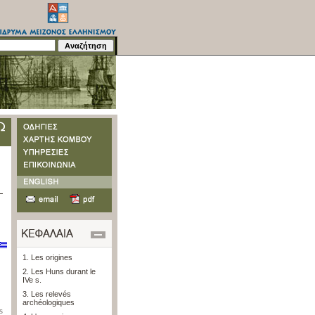
1. Les origines
2. Les Huns durant le
IVe s.
3. Les relevés
archéologiques
s