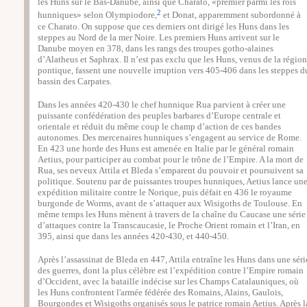
les Huns sur le Bas-Danube, ainsi que Charato, «premier parmi les rois
2
hunniques» selon Olympiodore,
et Donat, apparemment subordonné à
ce Charato. On suppose que ces derniers ont dirigé les Huns dans les
steppes au Nord de la mer Noire. Les premiers Huns arrivent sur le
Danube moyen en 378, dans les rangs des troupes gotho-alaines
d’Alatheus et Saphrax. Il n’est pas exclu que les Huns, venus de la région
pontique, fassent une nouvelle irruption vers 405-406 dans les steppes d
bassin des Carpates.
Dans les années 420-430 le chef hunnique Rua parvient à créer une
puissante confédération des peuples barbares d’Europe centrale et
orientale et réduit du même coup le champ d’action de ces bandes
autonomes. Des mercenaires hunniques s’engagent au service de Rome.
En 423 une horde des Huns est amenée en Italie par le général romain
Aetius, pour participer au combat pour le trône de l’Empire. A la mort de
Rua, ses neveux Attila et Bleda s’emparent du pouvoir et poursuivent sa
politique. Soutenu par de puissantes troupes hunniques, Aetius lance un
expédition militaire contre le Norique, puis défait en 436 le royaume
burgonde de Worms, avant de s’attaquer aux Wisigoths de Toulouse. En
même temps les Huns mènent à travers de la chaîne du Caucase une série
d’attaques contre la Transcaucasie, le Proche Orient romain et l’Iran, en
395, ainsi que dans les années 420-430, et 440-450.
Après l’assassinat de Bleda en 447, Attila entraîne les Huns dans une séri
des guerres, dont la plus célèbre est l’expédition contre l’Empire romain
d’Occident, avec la bataille indécise sur les Champs Catalauniques, où
les Huns confrontent l'armée fédérée des Romains, Alains, Gaulois,
Bourgondes et Wisigoths organisés sous le patrice romain Aetius. Après l