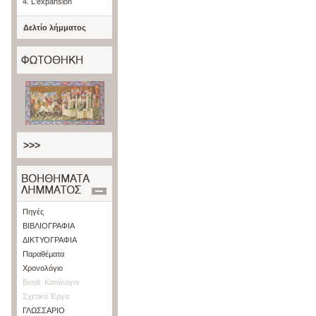
4. L'expansion
Δελτίο λήμματος
>>>
d
Πηγές
ΒΙΒΛΙΟΓΡΑΦΙΑ
ΔΙΚΤΥΟΓΡΑΦΙΑ
Παραθέματα
Χρονολόγιο
Βοηθ. Κατάλογοι
Σχετικά Έργα
ΓΛΩΣΣΑΡΙΟ