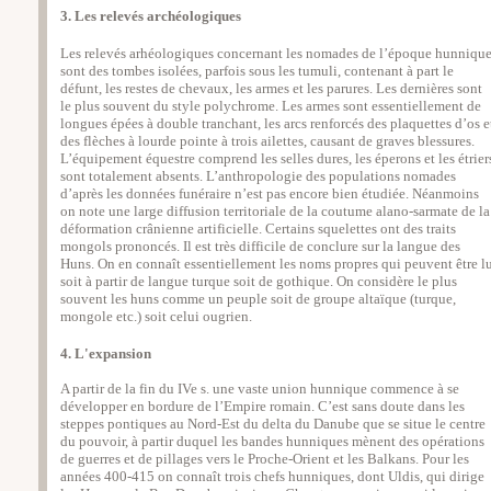
3. Les relevés archéologiques
Les relevés arhéologiques concernant les nomades de l’époque hunniqu
sont des tombes isolées, parfois sous les tumuli, contenant à part le
défunt, les restes de chevaux, les armes et les parures. Les dernières sont
le plus souvent du style polychrome. Les armes sont essentiellement de
longues épées à double tranchant, les arcs renforcés des plaquettes d’os e
des flèches à lourde pointe à trois ailettes, causant de graves blessures.
L’équipement équestre comprend les selles dures, les éperons et les étrier
sont totalement absents. L’anthropologie des populations nomades
d’après les données funéraire n’est pas encore bien étudiée. Néanmoins
on note une large diffusion territoriale de la coutume alano-sarmate de la
déformation crânienne artificielle. Certains squelettes ont des traits
mongols prononcés. Il est très difficile de conclure sur la langue des
Huns. On en connaît essentiellement les noms propres qui peuvent être l
soit à partir de langue turque soit de gothique. On considère le plus
souvent les huns comme un peuple soit de groupe altaïque (turque,
mongole etc.) soit celui ougrien.
4. L'expansion
A partir de la fin du IVe s. une vaste union hunnique commence à se
développer en bordure de l’Empire romain. C’est sans doute dans les
steppes pontiques au Nord-Est du delta du Danube que se situe le centre
du pouvoir, à partir duquel les bandes hunniques mènent des opérations
de guerres et de pillages vers le Proche-Orient et les Balkans. Pour les
années 400-415 on connaît trois chefs hunniques, dont Uldis, qui dirige