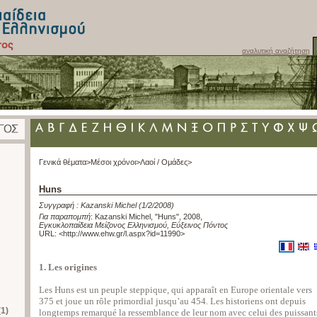
αναλυτική αναζήτηση
Γενικά θέματα>
Μέσοι χρόνοι>
Λαοί / Ομάδες>
Huns
Συγγραφή :
Kazanski Michel
(1/2/2008)
Για παραπομπή
:
Kazanski Michel, "Huns", 2008
,
Εγκυκλοπαίδεια Μείζονος Ελληνισμού, Εύξεινος Πόντος
URL: <
http://www.ehw.gr/l.aspx?id=11990
>
1. Les origines
Les Huns est un peuple steppique, qui apparaît en Europe orientale vers
375 et joue un rôle primordial jusqu’au 454. Les historiens ont depuis
(1)
longtemps remarqué la ressemblance de leur nom avec celui des puissant