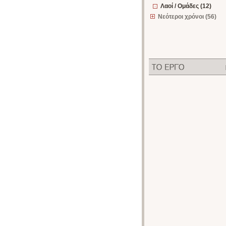
Λαοί / Ομάδες (12)
Νεότεροι χρόνοι (56)