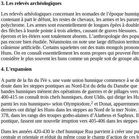
3. Les relevés archéologiques
Les relevés arhéologiques concernant les nomades de l’époque hunnique
contenant à part le défunt, les restes de chevaux, les armes et les parur
polychrome. Les armes sont essentiellement de longues épées à double t
des flèches à lourde pointe à trois ailettes, causant de graves blessure
éperons et les étriers sont totalement absents. L’anthropologie des pop
pas encore bien étudiée. Néanmoins on note une large diffusion territo
crânienne artificielle. Certains squelettes ont des traits mongols prononcé
Huns. On en connaît essentiellement les noms propres qui peuvent être l
considère le plus souvent les huns comme un peuple soit de groupe alta
4. L'expansion
A partir de la fin du IVe s. une vaste union hunnique commence à se d
doute dans les steppes pontiques au Nord-Est du delta du Danube que se 
bandes hunniques mènent des opérations de guerres et de pillages vers 
400-415 on connaît trois chefs hunniques, dont Uldis, qui dirige les 
2
parmi les rois hunniques» selon Olympiodore,
et Donat, apparemment
derniers ont dirigé les Huns dans les steppes au Nord de la mer Noire
378, dans les rangs des troupes gotho-alaines d’Alatheus et Saphrax. Il
pontique, fassent une nouvelle irruption vers 405-406 dans les steppes
Dans les années 420-430 le chef hunnique Rua parvient à créer une pu
centrale et orientale et réduit du même coup le champ d’action de ce