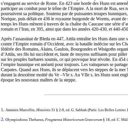
s’engagent au service de Rome. En 423 une horde des Huns est amenée 
participer au combat pour le trône de l’Empire. A la mort de Rua, ses 
poursuivent sa politique. Soutenu par de puissantes troupes hunniques, 
Norique, puis défait en 436 le royaume burgonde de Worms, avant de
temps les Huns mènent à travers de la chaîne du Caucase une série d’at
romain et l’Iran, en 395, ainsi que dans les années 420-430, et 440-450
Après l’assassinat de Bleda en 447, Attila entraîne les Huns dans une sé
contre l’Empire romain d’Occident, avec la bataille indécise sur les 
fédérée des Romains, Alains, Gaulois, Bourgondes et Wisigoths organis
d’Attila, ses fils lui succèdent et, faute de moyens suffisants pour pill
sur les peuples barbares soumis, ce qui provoque leur révolte. En 454 o
l’empire hunnique est anéanti pour toujours. Les vainqueurs se partagent
Carpates. Quand aux Huns, ils se déplacent vers les steppes de la mer 
durant la deuxième moitié du Ve –VIe s. Au VIIe s. les Huns sont englou
époque les nouveaux maîtres de la steppe.
1.
Ammien Marcellin,
Histoires
31 § 2-9, ed. G. Sabbah (Paris: Les Belles Lettres 
2.
Olympiodorus Thebaeus,
Fragmenta Historicorum Graecorum
§ 18, ed. C. Müll