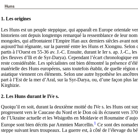
Huns
1. Les origines
Les Huns est un peuple steppique, qui apparaît en Europe orientale ver
historiens ont depuis longtemps remarqué la ressemblance de leur nom
mongoles, qui affrontaient l’Empire Han aux derniers siècles avant not
aujourd‘hui régnante, sur la parenté entre les Huns et Xiongnu. Selon
partis à l’Ouest en 55-36 av. J.-C. Ensuite, durant le Ier s. ap. J.-C.,
(les fleuves d’Ili et de Syr-Darya). Cependant l’écart chronologique e
reste considérable. Les spécialistes ont bien démontré la présence d’élé
matérielle des Huns européens, sans toutefois établir, de quelle région e
asiatique viennent ces éléments. Selon une autre hypothèse les ancêtres
part à l’Est de la mer d’Aral, sur la Syr-Darya, ou, d’une façon plus l
Kirghizie.
2. Les Huns durant le IVe s.
Quoiqu’il en soit, durant la deuxième moitié du IVe s. les Huns ont surg
progressent vers le Caucase du Nord et le Don où ils écrasent vers 37
de l’Ukraine actuelle et les Wisigoths en Moldavie et Roumaine d’au
1
Europe sont bien décrits par Ammien Marcellin.
Ce sont des nomades 
steppe suivant leurs troupeaux. La guerre est, à côté de l’élevage du bé