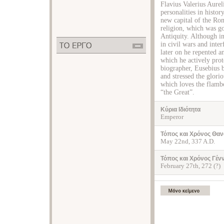
Flavius Valerius Aurel
personalities in histor
new capital of the Rom
religion, which was go
Antiquity. Although in
in civil wars and inte
later on he repented a
which he actively prote
biographer, Eusebius b
and stressed the glorio
which loves the flambo
“the Great”.
Κύρια Ιδιότητα
Emperor
Τόπος και Χρόνος Θαν
May 22nd, 337 A.D.
Τόπος και Χρόνος Γέν
February 27th, 272 (?)