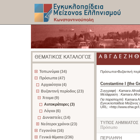
z
Τοπωνύμια (34)
Πρόσωπα>
Βυζαντινή περ
Πρόσωπα (47)
Constantine I (the Gr
Αρχαιότητα (4)
Συγγραφή :
Kamara Afrodi
Βυζαντινή περίοδος (23)
Μετάφραση :
Kamara Afrod
Άτομα (9)
Για παραπομπή
:
Kamara Afr
Εγκυκλοπαίδεια Μείζονος
Αυτοκράτορες (3)
URL: <
http://www.ehw.gr/
Λόγιοι (6)
Δυναστείες (14)
ΤΥΠΟΣ ΛΗΜΜΑΤΟΣ
Νεότεροι χρόνοι (23)
Πρόσωπο
Γεγονότα (16)
Γενικά θέματα (236)
ΠΕΡΙΛΗΨΗ