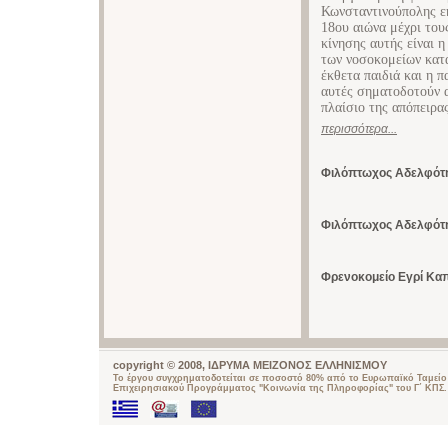
Κωνσταντινούπολης εκ
18ου αιώνα μέχρι του
κίνησης αυτής είναι 
των νοσοκομείων κατά
έκθετα παιδιά και η 
αυτές σηματοδοτούν α
πλαίσιο της απόπειρα
περισσότερα...
Φιλόπτωχος Αδελφότη
Φιλόπτωχος Αδελφότη
Φρενοκομείο Εγρί Κα
copyright © 2008, ΙΔΡΥΜΑ ΜΕΙΖΟΝΟΣ ΕΛΛΗΝΙΣΜΟΥ
Το έργου συγχρηματοδοτείται σε ποσοστό 80% από το Ευρωπαϊκό Ταμείο 
Επιχειρησιακού Προγράμματος "Κοινωνία της Πληροφορίας" του Γ΄ ΚΠΣ.