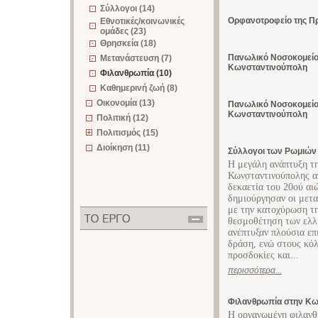
Σύλλογοι (14)
Ορφανοτροφείο της Π
Εθνοτικές/κοινωνικές
ομάδες (23)
Θρησκεία (18)
Πανωλικό Νοσοκομείο
Μετανάστευση (7)
Κωνσταντινούπολη
Φιλανθρωπία (10)
Καθημερινή ζωή (8)
Οικονομία (13)
Πανωλικό Νοσοκομείο
Κωνσταντινούπολη
Πολιτική (12)
Πολιτισμός (15)
Διοίκηση (11)
Σύλλογοι των Ρωμιών
Η μεγάλη ανάπτυξη τ
Κωνσταντινούπολης απ
δεκαετία του 20ού αι
δημιούργησαν οι μετ
με την κατοχύρωση τη
θεσμοθέτηση των ελλ
ανέπτυξαν πλούσια επ
δράση, ενώ στους κόλ
προσδοκίες και...
περισσότερα...
Φιλανθρωπία στην Κ
Η οργανωμένη φιλανθ